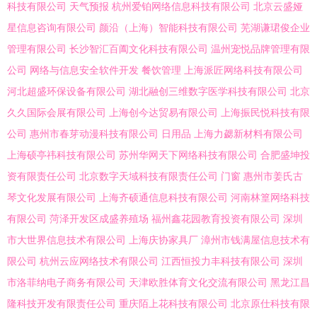
科技有限公司
天气预报
杭州爱铂网络信息科技有限公司
北京云盛娅
星信息咨询有限公司
颜沿（上海）智能科技有限公司
芜湖谦珺俊企业
管理有限公司
长沙智汇百阖文化科技有限公司
温州宠悦品牌管理有限
公司
网络与信息安全软件开发
餐饮管理
上海派匠网络科技有限公司
河北超盛环保设备有限公司
湖北融创三维数字医学科技有限公司
北京
久久国际会展有限公司
上海创今达贸易有限公司
上海振民悦科技有限
公司
惠州市春芽动漫科技有限公司
日用品
上海力勰新材料有限公司
上海硕亭祎科技有限公司
苏州华网天下网络科技有限公司
合肥盛坤投
资有限责任公司
北京数字天域科技有限责任公司
门窗
惠州市姜氏古
琴文化发展有限公司
上海齐硕通信息科技有限公司
河南林篁网络科技
有限公司
菏泽开发区成盛养殖场
福州鑫花园教育投资有限公司
深圳
市大世界信息技术有限公司
上海庆协家具厂
漳州市钱满屋信息技术有
限公司
杭州云应网络技术有限公司
江西恒投力丰科技有限公司
深圳
市洛菲纳电子商务有限公司
天津欧胜体育文化交流有限公司
黑龙江昌
隆科技开发有限责任公司
重庆陌上花科技有限公司
北京原仕科技有限